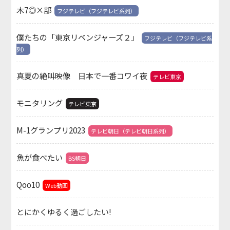
木7◎×部
フジテレビ（フジテレビ系列）
僕たちの「東京リベンジャーズ２」
フジテレビ（フジテレビ系
列）
真夏の絶叫映像 日本で一番コワイ夜
テレビ東京
モニタリング
テレビ東京
M-1グランプリ2023
テレビ朝日（テレビ朝日系列）
魚が食べたい
BS朝日
Qoo10
Web動画
とにかくゆるく過ごしたい!